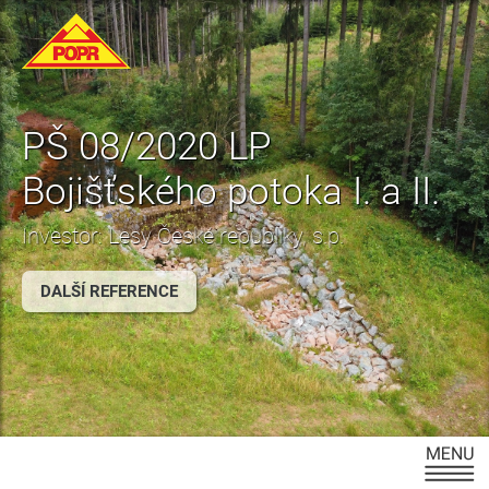
PŠ 08/2020 LP
Bojišťského potoka I. a II.
Investor: Lesy České republiky, s.p.
DALŠÍ REFERENCE